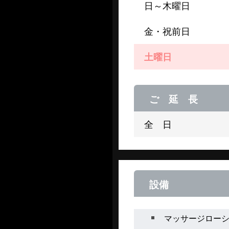
日～木曜日
金・祝前日
土曜日
ご 延 長
全 日
設備
マッサージロー