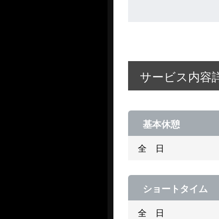
サービス内容
基本休憩
全 日
ショートタイム
全 日