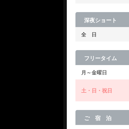
深夜ショート
全 日
フリータイム
月～金曜日
土・日・祝日
ご 宿 泊