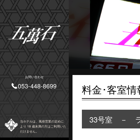
お問い合わせ
053-448-8699
料金･客室情
33号室 － 
当ホテルは、風俗営業の定めに
より 18 歳未満の方はご利用いた
だけません。