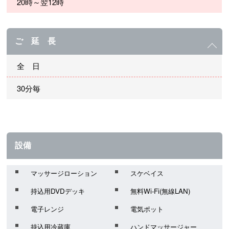
20時～翌12時
ご 延 長
全 日
30分毎
設備
マッサージローション
スケベイス
持込用DVDデッキ
無料Wi-Fi(無線LAN)
電子レンジ
電気ポット
持込用冷蔵庫
ハンドマッサージャー