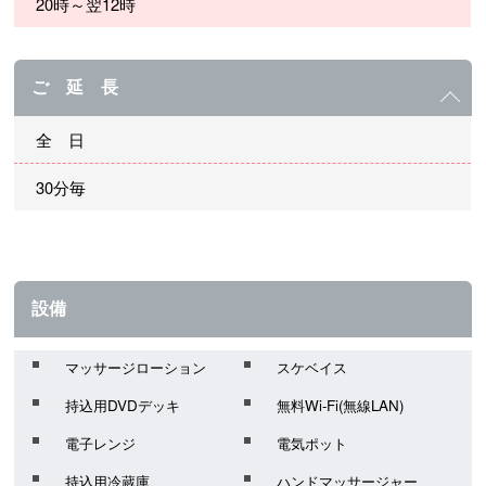
20時～翌12時
ご 延 長
全 日
30分毎
設備
マッサージローション
スケベイス
持込用DVDデッキ
無料Wi-Fi(無線LAN)
電子レンジ
電気ポット
持込用冷蔵庫
ハンドマッサージャー