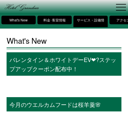
What's New
料金･客室情報
サービス・設備情
アクセ
報
What's New
バレンタイン＆ホワイトデーEV❤?ステッ
プアップクーポン配布中！
今月のウエルカムフードは桜羊羹🌸