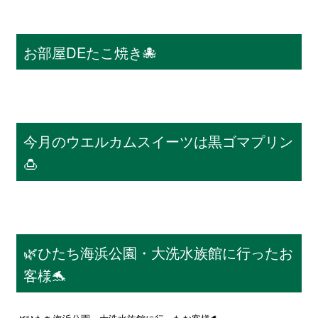
お部屋DEたこ焼き🐙
今月のウエルカムスイーツは黒ゴマプリン
🍮
🌿ひたち海浜公園・大洗水族館に行ったお
客様🐬