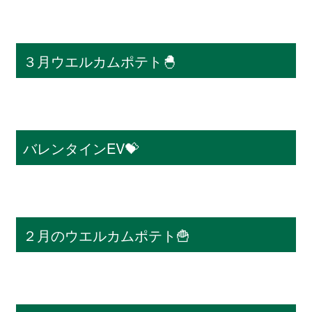
３月ウエルカムポテト🐣
バレンタインEV💝
２月のウエルカムポテト🍟