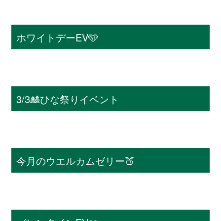
ホワイトデーEV🩵
3/3🎎ひな祭りイベント
今月のウエルカムゼリー🍑