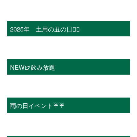
2025年 土用の丑の日❤️‍🔥
NEW🍺飲み放題
雨の日イベント☔️☔️