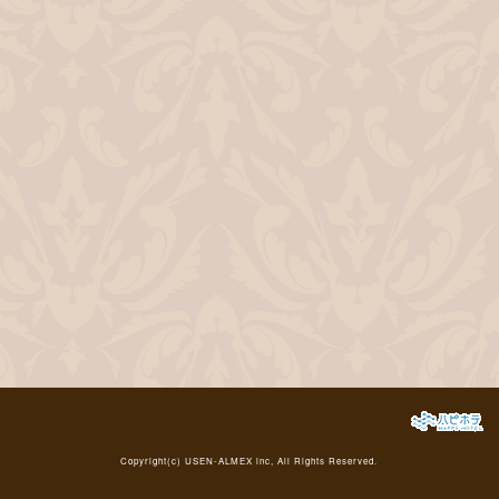
Copyright(c)
USEN-ALMEX inc,
All Rights Reserved.