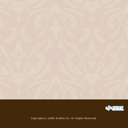
Copyright(c)
USEN-ALMEX inc,
All Rights Reserved.