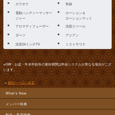
カラオケ
有線
電動ハンディーマッサー
ローション＆
ジャー
ローションマット
アロマディフューザー
洗面スツール
ダーツ
アジアン
浴室24インチTV
ミストサウナ
※GW・お盆・年末年始等の連休期間は料金システムが異なる場合がござ
います。
→
前のページへ戻る
What's New
メンバー特典
料金・客室情報