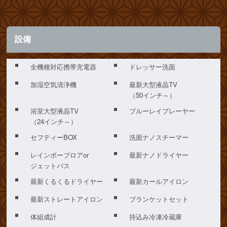
設備
全機種対応携帯充電器
ドレッサー洗面
加湿空気清浄機
最新大型液晶TV
（50インチ～）
浴室大型液晶TV
ブルーレイプレーヤー
（24インチ～）
セフティーBOX
洗面ナノスチーマー
レインボーブロアor
最新ナノドライヤー
ジェットバス
最新くるくるドライヤー
最新カールアイロン
最新ストレートアイロン
ブランケットセット
体組成計
持込み冷凍冷蔵庫