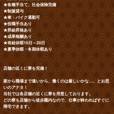
★各種手当て、社会保険完備
★制服貸与
★車・バイク通勤可
★役職手当あり
★昇給昇格あり
★成果報酬あり
★有給休暇10日～20日
★夏季休暇・冬期休暇あり
店舗の近くに寮を完備！
家から職場まで遠いから、働くのは厳しいかな…、とお思
いのアナタ！
当社では各店舗の近くに寮を用意しております。
どの寮も店舗から徒歩圏内なので、仕事が終わればすぐに
帰宅できます。