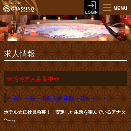
MENU
求人情報
☆随時求人募集中☆
社員・主任・支配人候補随時募集中！！
ホテル☆正社員急募！！安定した生活を望んでいるアナタ
へ…。