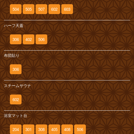
504
505
507
602
603
ハーフ天蓋
306
402
506
布団貼り
306
スチームサウナ
602
浴室マット台
204
301
308
405
408
506