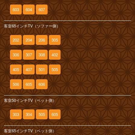
603
604
607
客室65インチTV（ソファー側）
202
204
206
305
306
307
308
402
405
407
501
505
506
605
606
客室50インチTV（ベット側）
303
304
505
605
客室65インチTV（ベット側）