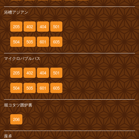
浴槽アジアン
205
402
404
501
504
505
601
605
マイクロバブルバス
205
402
404
501
504
505
601
605
堀コタツ囲炉裏
206
座卓