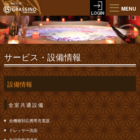
MENU
サービス・設備情報
設備情報
全室共通設備
全機種対応携帯充電器
ドレッサー洗面
加湿空気清浄器