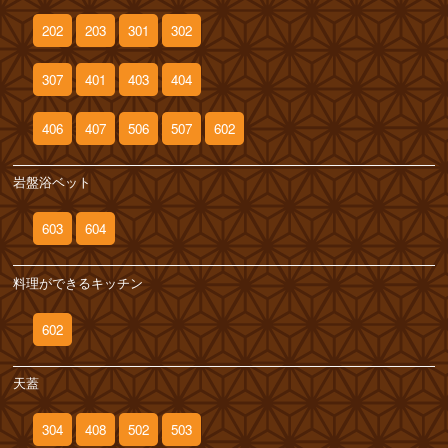
202
203
301
302
307
401
403
404
406
407
506
507
602
岩盤浴ベット
603
604
料理ができるキッチン
602
天蓋
304
408
502
503