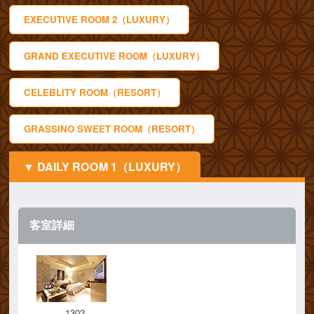
EXECUTIVE ROOM 2（LUXURY）
GRAND EXECUTIVE ROOM（LUXURY）
CELEBLITY ROOM（RESORT）
GRASSINO SWEET ROOM（RESORT）
DAILY ROOM 1（LUXURY）
客室詳細
1302