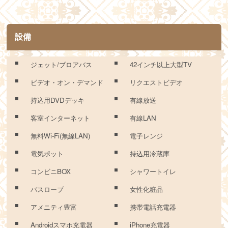
設備
ジェット/ブロアバス
42インチ以上大型TV
ビデオ・オン・デマンド
リクエストビデオ
持込用DVDデッキ
有線放送
客室インターネット
有線LAN
無料Wi-Fi(無線LAN)
電子レンジ
電気ポット
持込用冷蔵庫
コンビニBOX
シャワートイレ
バスローブ
女性化粧品
アメニティ豊富
携帯電話充電器
Androidスマホ充電器
iPhone充電器