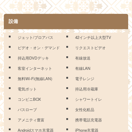
設備
ジェット/ブロアバス
42インチ以上大型TV
ビデオ・オン・デマンド
リクエストビデオ
持込用DVDデッキ
有線放送
客室インターネット
有線LAN
無料Wi-Fi(無線LAN)
電子レンジ
電気ポット
持込用冷蔵庫
コンビニBOX
シャワートイレ
バスローブ
女性化粧品
アメニティ豊富
携帯電話充電器
Androidスマホ充電器
iPhone充電器