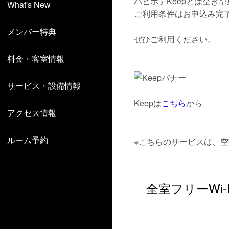
ハピホテKeepとは空き
What's New
ご利用条件はお申込み完了
メンバー特典
ぜひご利用ください。
料金・客室情報
サービス・設備情報
Keepは
こちら
から
アクセス情報
ルーム予約
※こちらのサービスは、
全室フリーWi