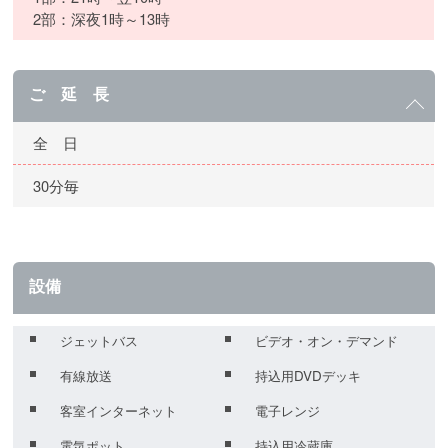
2部：深夜1時～13時
ご 延 長
全 日
30分毎
設備
ジェットバス
ビデオ・オン・デマンド
有線放送
持込用DVDデッキ
客室インターネット
電子レンジ
電気ポット
持込用冷蔵庫