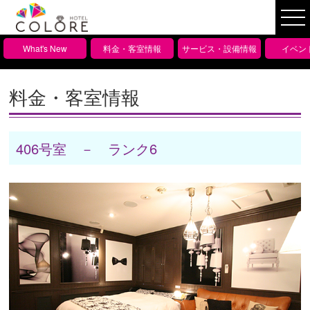
What's New
料金・客室情報
サービス・設備情報
イベン
料金・客室情報
406号室 － ランク6