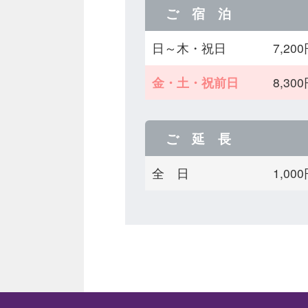
ご 宿 泊
日～木・祝日
7,2
金・土・祝前日
8,3
ご 延 長
全 日
1,0