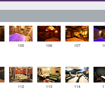
105
106
107
1
112
113
114
1