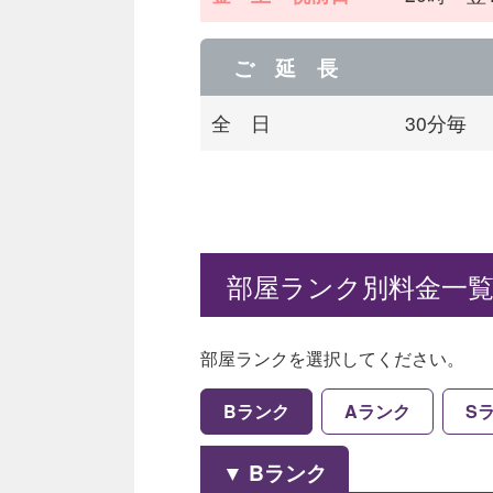
ご 延 長
全 日
30分毎
部屋ランク別料金一
部屋ランクを選択してください。
Bランク
Aランク
S
Bランク