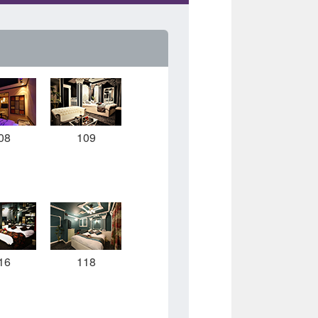
08
109
16
118