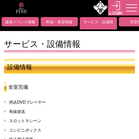
最新イベント情報
料金・客室情報
サービス・設備情
空室
報
サービス・設備情報
設備情報
全室完備
持込DVDプレーヤー
有線放送
スロットマシーン
コンビニボックス