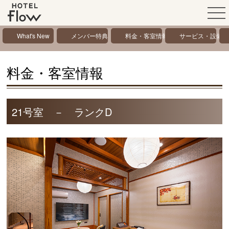
What's New
メンバー特典
料金・客室情報
サービス・設備情
料金・客室情報
21号室 － ランクD