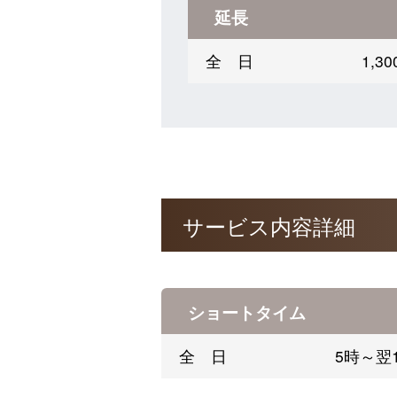
延長
全 日
1,
サービス内容詳細
ショートタイム
全 日
5時～翌