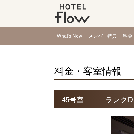
What's New
メンバー特典
料金
料金・客室情報
45号室 － ランクD