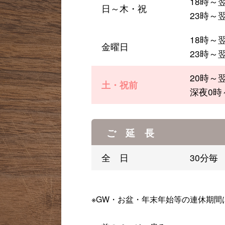
18時～翌
日～木・祝
23時～
18時～翌
金曜日
23時～翌
20時～翌
土・祝前
深夜0時
ご 延 長
全 日
30分毎