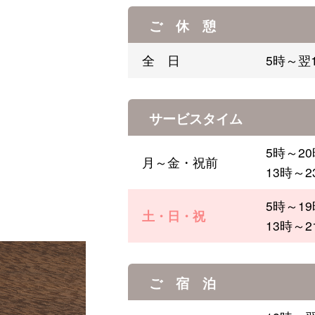
ご 休 憩
全 日
5時～翌
サービスタイム
5時～20
月～金・祝前
13時～2
5時～19
土・日・祝
13時～2
ご 宿 泊