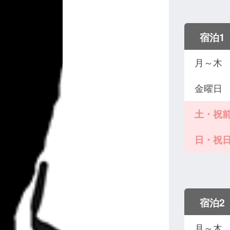
宿泊1
月～木
金曜日
土・祝
日・祝
宿泊2
月～木