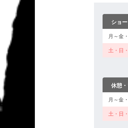
ショー
月～金
土・日
休憩・
月～金
土・日