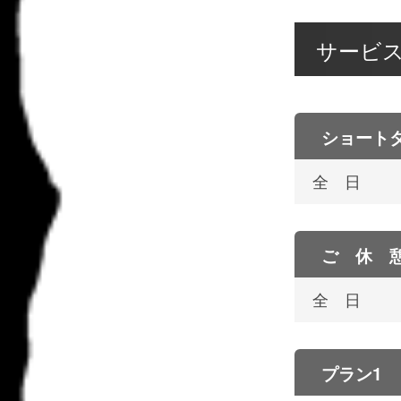
サービ
ショート
全 日
ご 休 
全 日
プラン1