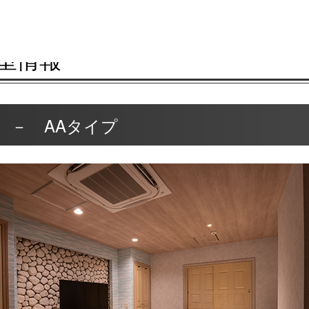
室情報
室 － AAタイプ