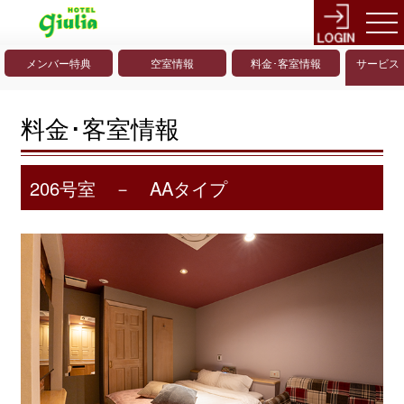
メンバー特典
空室情報
料金･客室情報
サービス
料金･客室情報
206号室 － AAタイプ