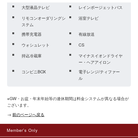
大型液晶テレビ
レインボージェットバス
リモコンオーダリングシ
浴室テレビ
ステム
携帯充電器
有線放送
ウォシュレット
CS
持込冷蔵庫
マイナスイオンドライヤ
ー・ヘアアイロン
コンビニBOX
電子レンジ/ティファー
ル
※GW・お盆・年末年始等の連休期間は料金システムが異なる場合が
ございます。
→
前のページへ戻る
Member's Only