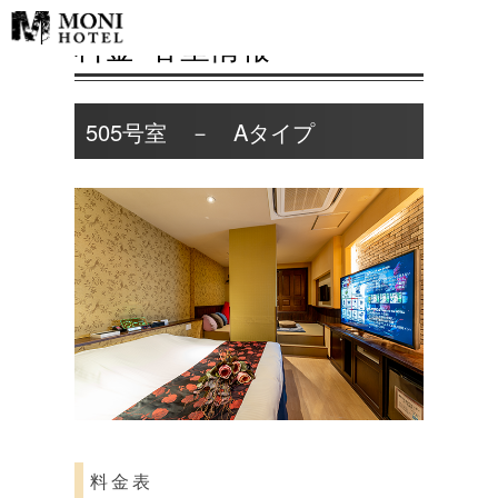
料金･客室情報
505号室 － Aタイプ
料金表