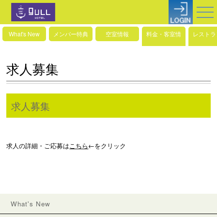
What's New
メンバー特典
空室情報
料金・客室情
レストラ
報
ニュ
求人募集
求人募集
求人の詳細・ご応募は
こちら
←をクリック
What's New