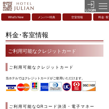
What's New
メンバー特典
空室情報
料金･
料金･客室情報
ご利用可能なクレジットカード
ご利用可能なクレジットカード
当ホテルではクレジットカードがご使用いただけます。
ご利用可能なQRコード決済・電子マネー