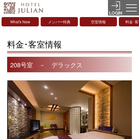
What's New
メンバー特典
空室情報
料金･
料金･客室情報
208号室 － デラックス