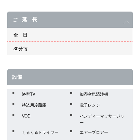
ご 延 長
全 日
30分毎
設備
浴室TV
加湿空気清浄機
持込用冷蔵庫
電子レンジ
VOD
ハンディーマッサージャ
ー
くるくるドライヤー
エアーブロアー