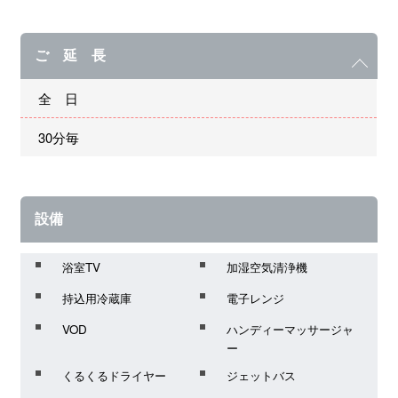
ご 延 長
全 日
30分毎
設備
浴室TV
加湿空気清浄機
持込用冷蔵庫
電子レンジ
VOD
ハンディーマッサージャ
ー
くるくるドライヤー
ジェットバス