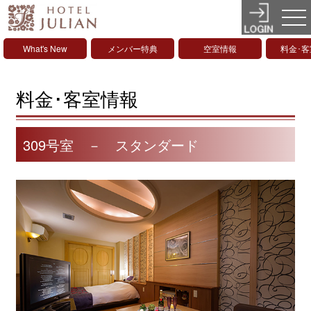
What's New
メンバー特典
空室情報
料金･
料金･客室情報
309号室 － スタンダード