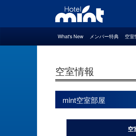
What's New
メンバー特典
空室
空室情報
mint空室部屋
空