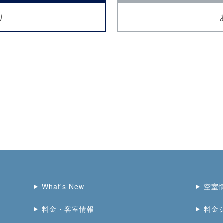
り
What's New
空室
料金・客室情報
料金