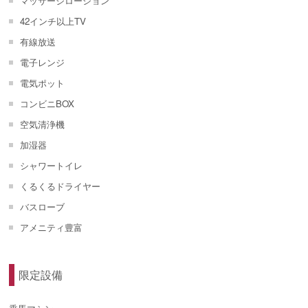
マッサージローション
42インチ以上TV
有線放送
電子レンジ
電気ポット
コンビニBOX
空気清浄機
加湿器
シャワートイレ
くるくるドライヤー
バスローブ
アメニティ豊富
限定設備