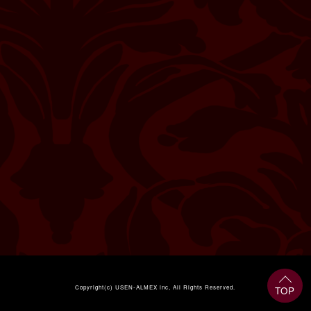
Copyright(c)
USEN-ALMEX inc,
All Rights Reserved.