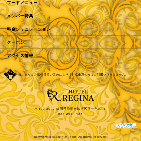
フードメニュー
メンバー特典
料金シミュレーション
クーポン
アクセス情報
当ホテルは、風俗営業の定めにより 18 歳未満の方はご利用いただけません。
〒422-8007 静岡県静岡市駿河区聖一色97-1
054-261-1456
Copyright(c)
USEN-ALMEX inc,
All Rights Reserved.