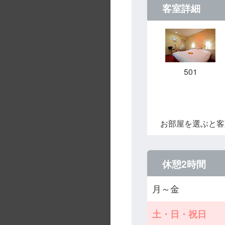
客室詳細
501
お部屋を選ぶと客
休憩2時間
月～金
土・日・祝日