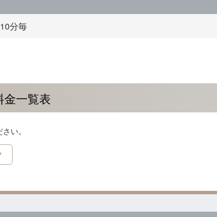
10分毎
料金一覧表
ださい。
ク