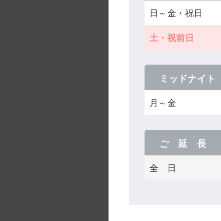
日～金・祝日
土・祝前日
ミッドナイト
月～金
ご 延 長
全 日