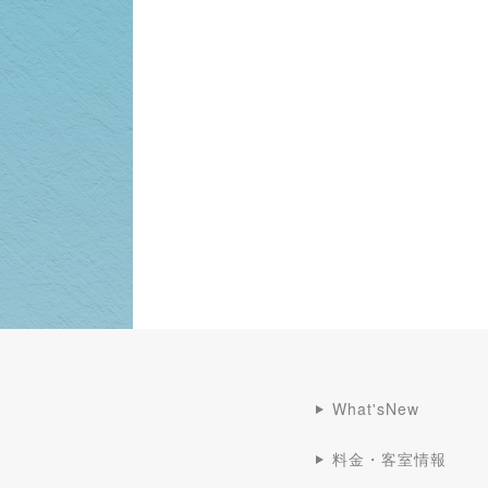
What'sNew
料金・客室情報