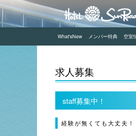
What'sNew
メンバー特典
空室
求人募集
staff募集中！
経験が無くても大丈夫！