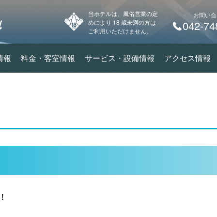
当ホテルは、風俗営業の定
お問い合
めにより 18 歳未満の方は
042-74
ご利用いただけません。
情報
料金・客室情報
サービス・設備情報
アクセス情報
！