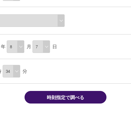
年
月
日
時
分
時刻指定で調べる