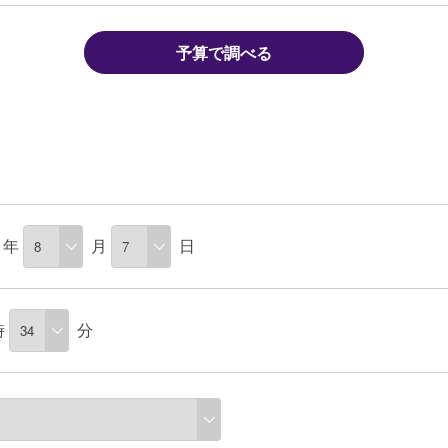
予算で調べる
年
月
日
時
分