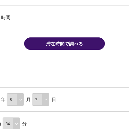
時間
滞在時間で調べる
年
月
日
時
分