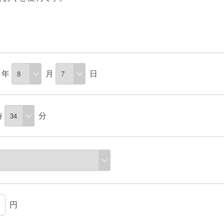
年
月
日
時
分
円