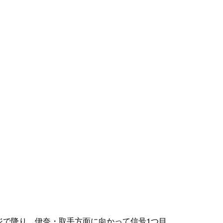
ジで降り、伊奈・取手方面に向かって信号1つ目。