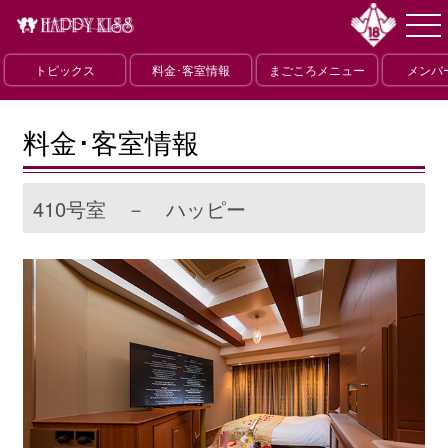
トピックス
料金･客室情報
まごころメニュー
メンバ
料金･客室情報
410号室 － ハッピー