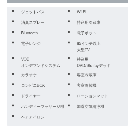
ジェットバス
Wi-Fi
消臭スプレー
持込用冷蔵庫
Bluetooth
電子ポット
電子レンジ
65インチ以上
大型TV
VOD
持込用
オンデマンドシステム
DVD/Blu-rayデッキ
カラオケ
客室冷蔵庫
コンビニBOX
客室両替機
ドライヤー
ローションマット
ハンディーマッサージ機
加湿空気清浄機
ヘアアイロン