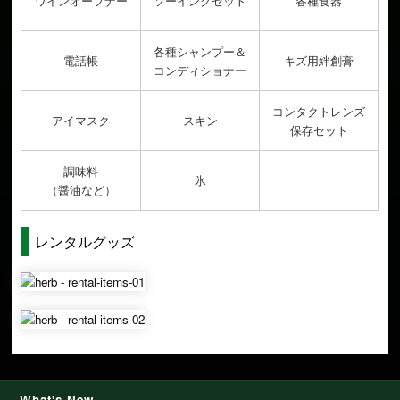
ワインオープナー
ソーイングセット
各種食器
各種シャンプー＆
電話帳
キズ用絆創膏
コンディショナー
コンタクトレンズ
アイマスク
スキン
保存セット
調味料
氷
（醤油など）
レンタルグッズ
What's New