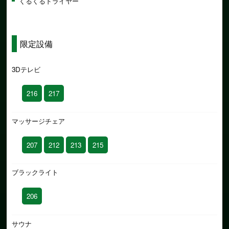
くるくるドライヤー
限定設備
3Dテレビ
216
217
マッサージチェア
207
212
213
215
ブラックライト
206
サウナ