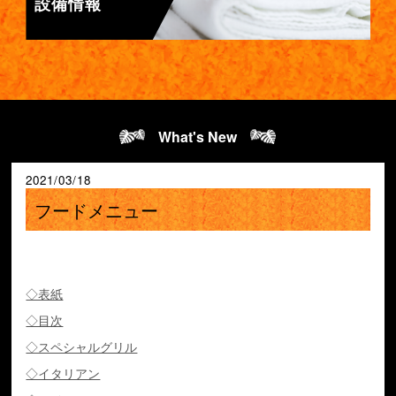
設備情報
What's New
2021/03/18
フードメニュー
◇表紙
◇目次
◇スペシャルグリル
◇イタリアン