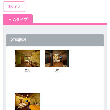
Eタイプ
Aタイプ
客室詳細
203
301