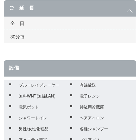
ご 延 長
全 日
30分毎
設備
ブルーレイプレーヤー
有線放送
無料Wi-Fi(無線LAN)
電子レンジ
電気ポット
持込用冷蔵庫
シャワートイレ
ヘアアイロン
男性/女性化粧品
各種シャンプー
アメニティ豊富
ブロアバス