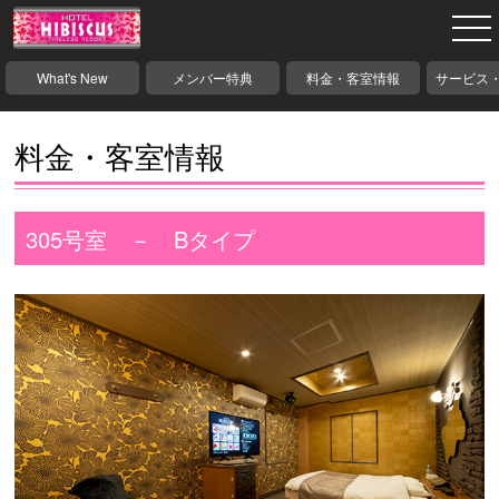
What's New
メンバー特典
料金・客室情報
サービス
料金・客室情報
305号室 － Bタイプ