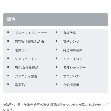
設備
ブルーレイプレーヤー
有線放送
無料Wi-Fi(無線LAN)
電子レンジ
電気ポット
持込用冷蔵庫
シャワートイレ
ヘアアイロン
男性/女性化粧品
各種シャンプー
アメニティ豊富
ブロアバス
浴室TV
空気清浄機
※GW・お盆・年末年始等の連休期間は料金システムが異なる場合がござ
います。