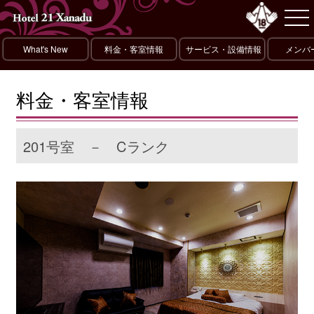
What's New
料金・客室情報
サービス・設備情報
メンバ
料金・客室情報
201号室 － Cランク