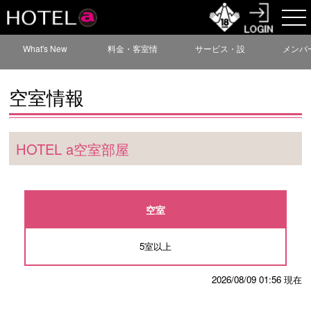
What's New
料金・客室情
サービス・設
メンバ
報
備情報
空室情報
HOTEL a空室部屋
空室
5室以上
2026/08/09 01:56 現在