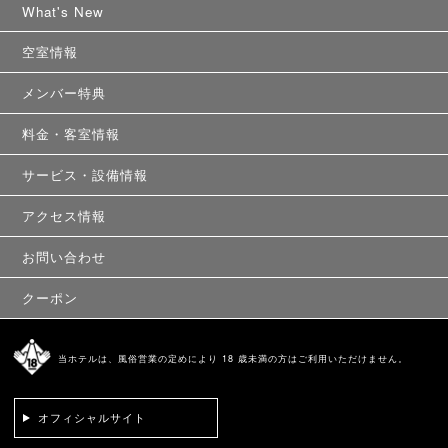
What's New
空室情報
メンバー特典
料金・客室情報
サービス・設備情報
アクセス情報
お問い合わせ
クーポン
当ホテルは、風俗営業の定めにより 18 歳未満の方はご利用いただけません。
オフィシャルサイト