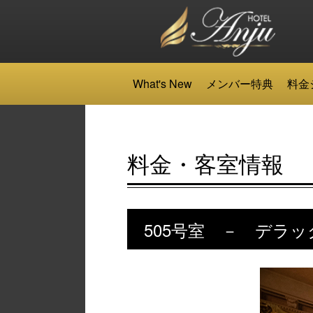
What's New
メンバー特典
料金
料金・客室情報
505号室 － デラッ