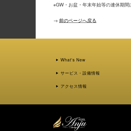
※GW・お盆・年末年始等の連休期
→
前のページへ戻る
What's New
サービス・設備情報
アクセス情報