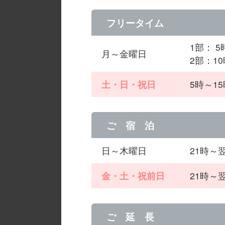
フリータイム
1部： 5
月～金曜日
2部：10
土・日・祝日
5時～15
ご 宿 泊
日～木曜日
21時～
金・土・祝前日
21時～
ご 延 長