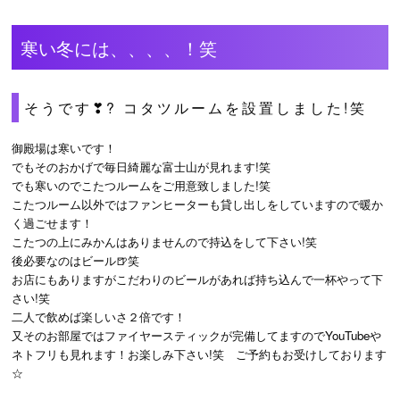
寒い冬には、、、、！笑
そうです❣? コタツルームを設置しました!笑
御殿場は寒いです！
でもそのおかげで毎日綺麗な富士山が見れます!笑
でも寒いのでこたつルームをご用意致しました!笑
こたつルーム以外ではファンヒーターも貸し出しをしていますので暖か
く過ごせます！
こたつの上にみかんはありませんので持込をして下さい!笑
後必要なのはビール🍺笑
お店にもありますがこだわりのビールがあれば持ち込んで一杯やって下
さい!笑
二人で飲めば楽しいさ２倍です！
又そのお部屋ではファイヤースティックが完備してますのでYouTubeや
ネトフリも見れます！お楽しみ下さい!笑 ご予約もお受けしております
☆