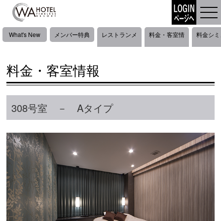
What's New
メンバー特典
レストランメ
料金・客室情
料金シミ
ニュー
報
ーショ
料金・客室情報
308号室 － Aタイプ