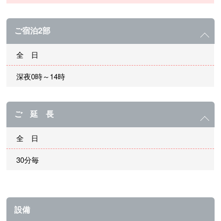
ご宿泊2部
全 日
深夜0時～14時
ご 延 長
全 日
30分毎
設備