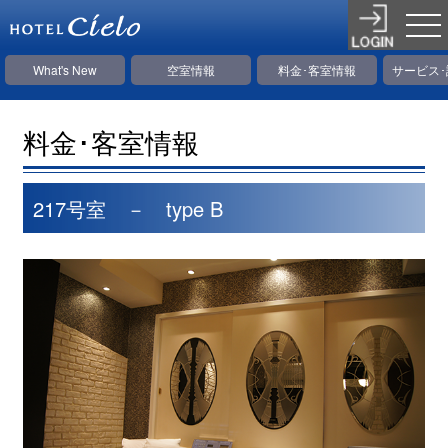
What's New
空室情報
料金･客室情報
サービス
料金･客室情報
217号室 － type B