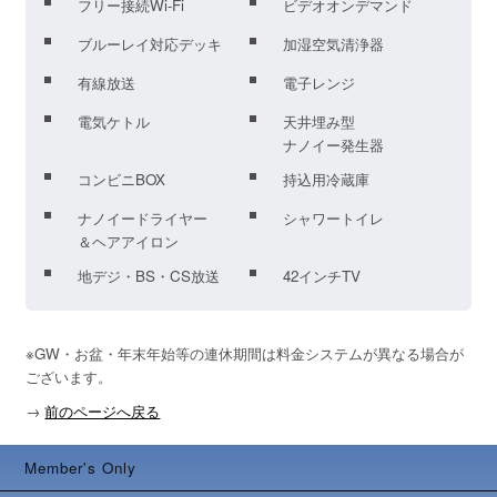
フリー接続Wi-Fi
ビデオオンデマンド
ブルーレイ対応デッキ
加湿空気清浄器
有線放送
電子レンジ
電気ケトル
天井埋み型
ナノイー発生器
コンビニBOX
持込用冷蔵庫
ナノイードライヤー
シャワートイレ
＆ヘアアイロン
地デジ・BS・CS放送
42インチTV
※GW・お盆・年末年始等の連休期間は料金システムが異なる場合が
ございます。
→
前のページへ戻る
Member's Only