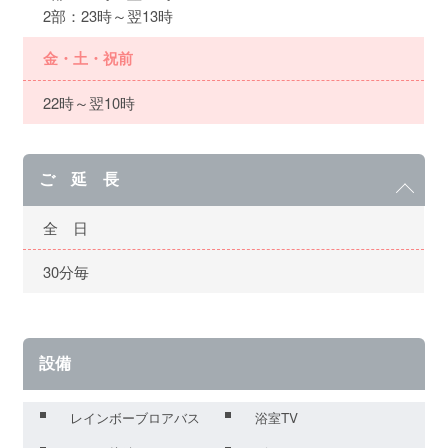
2部：23時～翌13時
金・土・祝前
22時～翌10時
ご 延 長
全 日
30分毎
設備
レインボーブロアバス
浴室TV