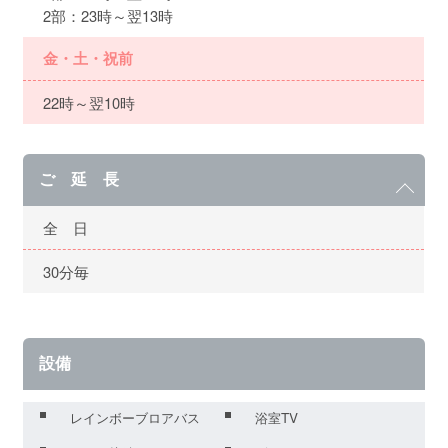
2部：23時～翌13時
金・土・祝前
22時～翌10時
ご 延 長
全 日
30分毎
設備
レインボーブロアバス
浴室TV