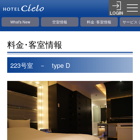
What's New
空室情報
料金･客室情報
サービス
料金･客室情報
223号室 － type D