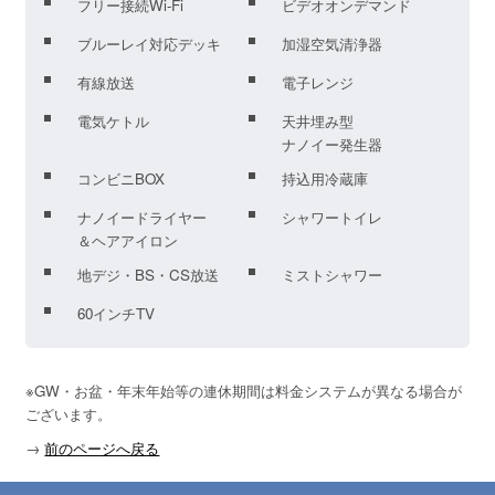
フリー接続Wi-Fi
ビデオオンデマンド
ブルーレイ対応デッキ
加湿空気清浄器
有線放送
電子レンジ
電気ケトル
天井埋み型
ナノイー発生器
コンビニBOX
持込用冷蔵庫
ナノイードライヤー
シャワートイレ
＆ヘアアイロン
地デジ・BS・CS放送
ミストシャワー
60インチTV
※GW・お盆・年末年始等の連休期間は料金システムが異なる場合が
ございます。
→
前のページへ戻る