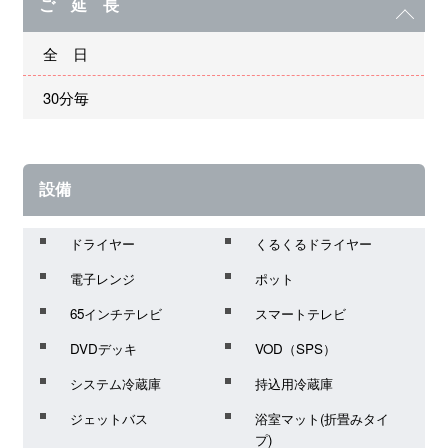
ご 延 長
全 日
30分毎
設備
ドライヤー
くるくるドライヤー
電子レンジ
ポット
65インチテレビ
スマートテレビ
DVDデッキ
VOD（SPS）
システム冷蔵庫
持込用冷蔵庫
ジェットバス
浴室マット(折畳みタイ
プ)