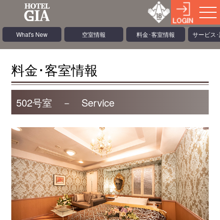
What's New
空室情報
料金･客室情報
サービス
料金･客室情報
502号室 － Service