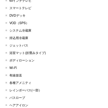
65インチテレビ
スマートテレビ
DVDデッキ
VOD（SPS）
システム冷蔵庫
持込用冷蔵庫
ジェットバス
浴室マット(折畳みタイプ)
ボディローション
Wi-Fi
有線放送
各種アメニティ
レインボーバス(一部）
バスローブ
ヘアアイロン