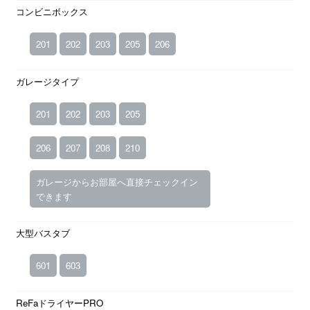
コンビニボックス
201
202
203
205
206
ガレージタイプ
201
202
203
205
206
207
208
210
ガレージからお部屋へ直接チェックイン
できます
大型バスタブ
601
603
ReFaドライヤーPRO