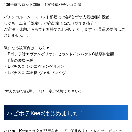
106号室スロット部屋 107号室パチンコ部屋
パチンコルーム・スロット部屋には各2台ずつ人気機種を設置。
しかも、全台「設定6」の高設定で当たりやすさ抜群！
ご宿泊・休憩どちらでも無料でご利用いただけます（※景品の提供はご
ざいません）。
気になる設置台はこちら▼
・Pゴジラ対エヴァンゲリオン セカンドインパクトG破壊神覚醒
・P花の慶次～裂
・Lパチスロ シンエヴァンゲリオン
・Lパチスロ 革命機 ヴァルヴレイヴ
“大人の遊び部屋”、ぜひ一度ご体験ください！
ハピホテKeepはじめました！
ハピホテKeepとは空き部屋をキープ（仮押さえ）できるサービスです。